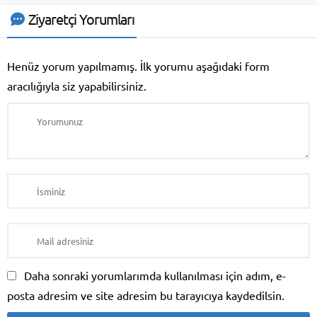
Malzemesi Alan Yerler restoran
işletmeciliği, bir iş kurma ve
Ziyaretçi Yorumları
yürütme süreci içinde pek çok
farklı bileşeni içinde barındıran
dinamik bir sektördür....
Henüz yorum yapılmamış. İlk yorumu aşağıdaki form
aracılığıyla siz yapabilirsiniz.
Daha sonraki yorumlarımda kullanılması için adım, e-
posta adresim ve site adresim bu tarayıcıya kaydedilsin.