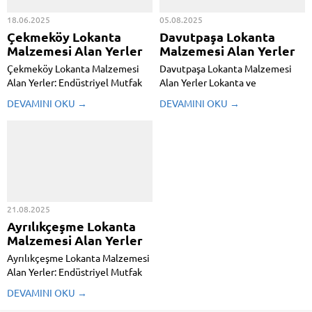
18.06.2025
05.08.2025
Çekmeköy Lokanta
Davutpaşa Lokanta
Malzemesi Alan Yerler
Malzemesi Alan Yerler
Çekmeköy Lokanta Malzemesi
Davutpaşa Lokanta Malzemesi
Alan Yerler: Endüstriyel Mutfak
Alan Yerler Lokanta ve
Ekipmanları Alım ve Satım Süreci
Endüstriyel Mutfak Malzemesi
DEVAMINI OKU →
DEVAMINI OKU →
İstanbul’un gelişen
Alım Satımı: Bilmeniz Gereken
bölgelerinden biri olan
Her Şey Davutpaşa Lokanta
Çekmeköy, son yıllarda hızla
Malzemesi Alan Yerler en yoğun
artan lokanta, kafe ve restoran
ticaret merkezlerinden birisi
yatırımlarıyla dikkat çekiyor. Bu
olup, birçok sektörün merkezi
gelişmeler, ikinci el endüstriyel
konumundadır. Özellikle lokanta
mutfak...
ve kafe...
21.08.2025
Ayrılıkçeşme Lokanta
Malzemesi Alan Yerler
Ayrılıkçeşme Lokanta Malzemesi
Alan Yerler: Endüstriyel Mutfak
Ekipmanları ve Satın Alma
DEVAMINI OKU →
Sistemi Ayrılıkçeşme Lokanta