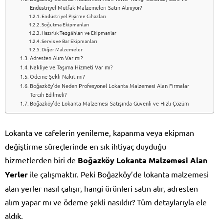
Endüstriyel Mutfak Malzemeleri Satın Alınıyor?
Endüstriyel Pişirme Cihazları
Soğutma Ekipmanları
Hazırlık Tezgâhları ve Ekipmanlar
Servis ve Bar Ekipmanları
Diğer Malzemeler
Adresten Alım Var mı?
Nakliye ve Taşıma Hizmeti Var mı?
Ödeme Şekli Nakit mi?
Boğazköy’de Neden Profesyonel Lokanta Malzemesi Alan Firmalar
Tercih Edilmeli?
Boğazköy’de Lokanta Malzemesi Satışında Güvenli ve Hızlı Çözüm
Lokanta ve cafelerin yenileme, kapanma veya ekipman
değiştirme süreçlerinde en sık ihtiyaç duyduğu
hizmetlerden biri de
Boğazköy Lokanta Malzemesi Alan
Yerler
ile çalışmaktır. Peki Boğazköy’de lokanta malzemesi
alan yerler nasıl çalışır, hangi ürünleri satın alır, adresten
alım yapar mı ve ödeme şekli nasıldır? Tüm detaylarıyla ele
aldık.