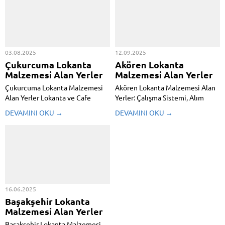
03.08.2025
12.09.2025
Çukurcuma Lokanta
Akören Lokanta
Malzemesi Alan Yerler
Malzemesi Alan Yerler
Çukurcuma Lokanta Malzemesi
Akören Lokanta Malzemesi Alan
Alan Yerler Lokanta ve Cafe
Yerler: Çalışma Sistemi, Alım
Endüstriyel Mutfak Malzemeleri:
Süreci ve Hizmet Detayları
DEVAMINI OKU →
DEVAMINI OKU →
Nerelerden Alınır ve Nasıl Satın
Akören Lokanta Malzemesi Alan
Alınır? Çukurcuma Lokanta
Yerler, müşteri memnuniyetini
Malzemesi Alan Yerler ilçesinde
artırmak ve kaliteli hizmet
tarihi dokusuyla bilinen bir
sunmak için modern ve işlevsel
semttir. Ancak, sadece tarihî
mutfak ekipmanlarına ihtiyaç
yapılarıyla değil, aynı zamanda...
duyar. Ancak zamanla bu...
16.06.2025
Başakşehir Lokanta
Malzemesi Alan Yerler
Başakşehir Lokanta Malzemesi