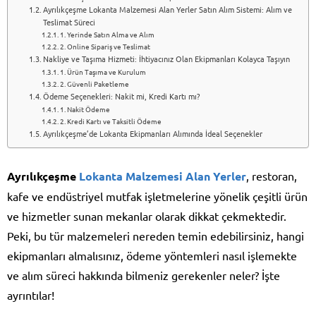
Ayrılıkçeşme Lokanta Malzemesi Alan Yerler Satın Alım Sistemi: Alım ve
Teslimat Süreci
1. Yerinde Satın Alma ve Alım
2. Online Sipariş ve Teslimat
Nakliye ve Taşıma Hizmeti: İhtiyacınız Olan Ekipmanları Kolayca Taşıyın
1. Ürün Taşıma ve Kurulum
2. Güvenli Paketleme
Ödeme Seçenekleri: Nakit mi, Kredi Kartı mı?
1. Nakit Ödeme
2. Kredi Kartı ve Taksitli Ödeme
Ayrılıkçeşme’de Lokanta Ekipmanları Alımında İdeal Seçenekler
Ayrılıkçeşme
Lokanta Malzemesi Alan Yerler
, restoran,
kafe ve endüstriyel mutfak işletmelerine yönelik çeşitli ürün
ve hizmetler sunan mekanlar olarak dikkat çekmektedir.
Peki, bu tür malzemeleri nereden temin edebilirsiniz, hangi
ekipmanları almalısınız, ödeme yöntemleri nasıl işlemekte
ve alım süreci hakkında bilmeniz gerekenler neler? İşte
ayrıntılar!