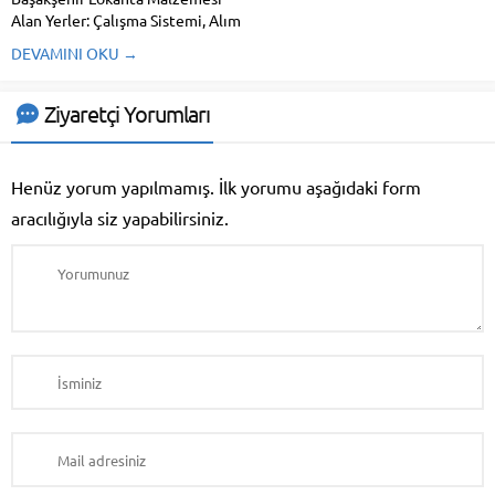
Alan Yerler: Çalışma Sistemi, Alım
Süreci ve Hizmet Detayları
DEVAMINI OKU →
Başakşehir, İstanbul’un hızla
gelişen ilçelerinden biri olarak
hem konut hem de ticaret
Ziyaretçi Yorumları
açısından büyük bir potansiyele
sahip. Özellikle lokanta, kafe,
restoran ve otel...
Henüz yorum yapılmamış. İlk yorumu aşağıdaki form
aracılığıyla siz yapabilirsiniz.