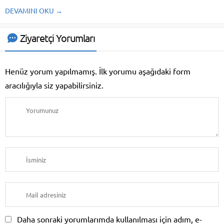
Ekipmanları ve Satın Alma
DEVAMINI OKU →
Sistemi Ayrılıkçeşme Lokanta
Malzemesi Alan Yerler restoran
işletmeciliği, bir iş kurma ve
Ziyaretçi Yorumları
yürütme süreci içinde pek çok
farklı bileşeni içinde barındıran
dinamik bir sektördür....
Henüz yorum yapılmamış. İlk yorumu aşağıdaki form
aracılığıyla siz yapabilirsiniz.
Daha sonraki yorumlarımda kullanılması için adım, e-