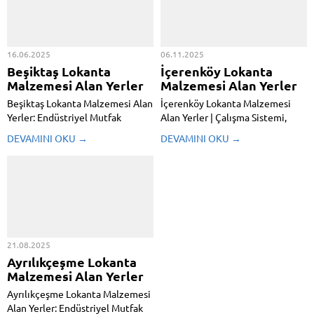
16.06.2025
06.11.2025
Beşiktaş Lokanta
İçerenköy Lokanta
Malzemesi Alan Yerler
Malzemesi Alan Yerler
Beşiktaş Lokanta Malzemesi Alan
İçerenköy Lokanta Malzemesi
Yerler: Endüstriyel Mutfak
Alan Yerler | Çalışma Sistemi,
Ürünlerinizi Değerinde Satın!
Satın Aldığı Ürünler, Adresten
DEVAMINI OKU →
DEVAMINI OKU →
Beşiktaş, sadece sosyal yaşamı ve
Alım ve Nakit Ödeme İstanbul’un
kültürel zenginliğiyle değil, aynı
Anadolu Yakası’nda bulunan
zamanda yeme-içme sektörünün
İçerenköy Lokanta Malzemesi
kalbinin attığı bölgelerden biri
Alan Yerler, hızla gelişen ticari
olmasıyla da öne çıkıyor. Bu
yapısıyla lokanta, kafe ve
hareketli semtte faaliyet
restoran işletmeleri için...
gösteren...
21.08.2025
Ayrılıkçeşme Lokanta
Malzemesi Alan Yerler
Ayrılıkçeşme Lokanta Malzemesi
Alan Yerler: Endüstriyel Mutfak