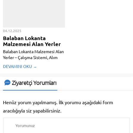
kafeler, doğru malzeme ve
süreçte işletmenin ihtiyaç
ekipmanla verimli bir şekilde
duyacağı mutfak malzemeleri, iç
çalışmak için büyük bir özen
dekorasyon ve...
gerektirir. Endüstriyel...
04.12.2025
Balaban Lokanta
Malzemesi Alan Yerler
Balaban Lokanta Malzemesi Alan
Yerler – Çalışma Sistemi, Alım
Süreci, Nakliye Hizmeti ve
DEVAMINI OKU →
Ödeme Şekilleri Balaban Lokanta
Malzemesi Alan Yerler, cafe ve
endüstriyel mutfak işletmeleri
Ziyaretçi Yorumları
zaman içinde yenileme, kapanış,
taşınma veya ekipman değişimi
nedeniyle ellerindeki...
Henüz yorum yapılmamış. İlk yorumu aşağıdaki form
aracılığıyla siz yapabilirsiniz.