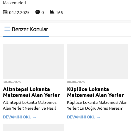
Malzemeleri
04.12.2025
0
166
Benzer Konular
30.06.2025
08.08.2025
Altıntepsi Lokanta
Küplüce Lokanta
Malzemesi Alan Yerler
Malzemesi Alan Yerler
Altıntepsi Lokanta Malzemesi
Küplüce Lokanta Malzemesi Alan
Alan Yerler: Nereden ve Nasıl
Yerler: En Doğru Adres Neresi?
Satın Alınır? Altıntepsi Lokanta
Bir işletme açmak, özellikle de
DEVAMINI OKU →
DEVAMINI OKU →
Malzemesi Alan Yerler gıda
bir lokanta ya da kafe açmak,
sektörü, özellikle lokantalar ve
uzun ve zahmetli bir süreçtir. Bu