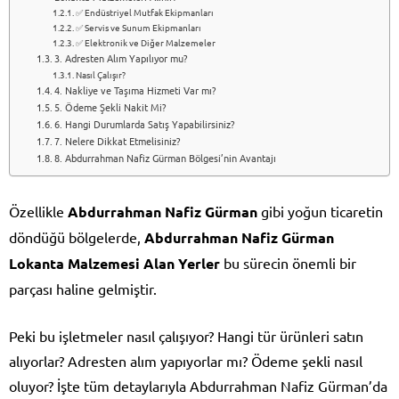
✅ Endüstriyel Mutfak Ekipmanları
✅ Servis ve Sunum Ekipmanları
✅ Elektronik ve Diğer Malzemeler
3. Adresten Alım Yapılıyor mu?
Nasıl Çalışır?
4. Nakliye ve Taşıma Hizmeti Var mı?
5. Ödeme Şekli Nakit Mi?
6. Hangi Durumlarda Satış Yapabilirsiniz?
7. Nelere Dikkat Etmelisiniz?
8. Abdurrahman Nafiz Gürman Bölgesi’nin Avantajı
Özellikle
Abdurrahman Nafiz Gürman
gibi yoğun ticaretin
döndüğü bölgelerde,
Abdurrahman Nafiz Gürman
Lokanta Malzemesi Alan Yerler
bu sürecin önemli bir
parçası haline gelmiştir.
Peki bu işletmeler nasıl çalışıyor? Hangi tür ürünleri satın
alıyorlar? Adresten alım yapıyorlar mı? Ödeme şekli nasıl
oluyor? İşte tüm detaylarıyla Abdurrahman Nafiz Gürman’da