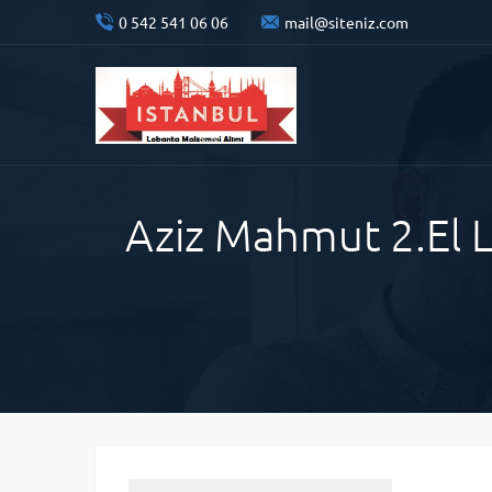
0 542 541 06 06
mail@siteniz.com
Aziz Mahmut 2.El L